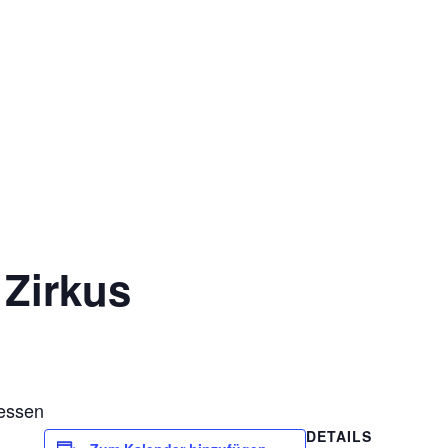
 Zirkus
gessen
DETAILS