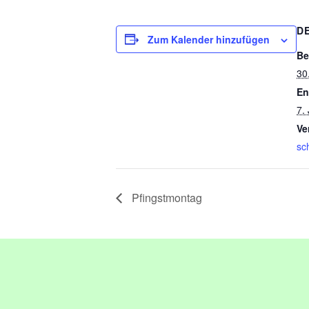
D
Zum Kalender hinzufügen
Be
30
En
7.
Ve
sch
Pfingstmontag