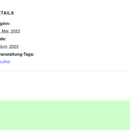
ETAILS
ginn:
. Mai, 2023
de:
 Juni, 2023
ranstaltung-Tags:
ulfrei